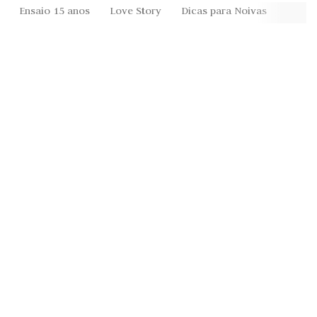
Ensaio 15 anos
Love Story
Dicas para Noivas
Festa 
Anúncios
Recomendados