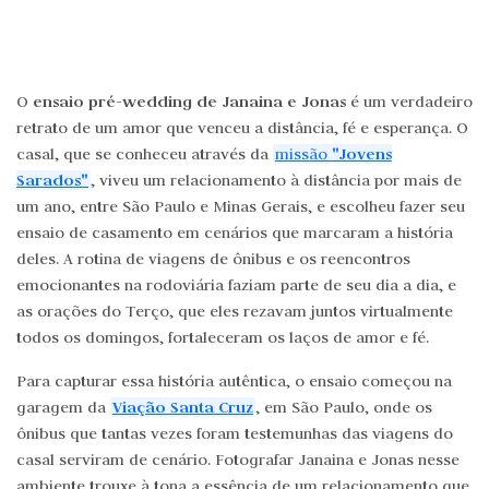
ensaio pré-wedding de Janaina e Jonas
O
é um verdadeiro
retrato de um amor que venceu a distância, fé e esperança. O
"Jovens
casal, que se conheceu através da
missão
Sarados"
, viveu um relacionamento à distância por mais de
um ano, entre São Paulo e Minas Gerais, e escolheu fazer seu
ensaio de casamento em cenários que marcaram a história
deles. A rotina de viagens de ônibus e os reencontros
emocionantes na rodoviária faziam parte de seu dia a dia, e
as orações do Terço, que eles rezavam juntos virtualmente
todos os domingos, fortaleceram os laços de amor e fé.
Para capturar essa história autêntica, o ensaio começou na
Viação Santa Cruz
garagem da
, em São Paulo, onde os
ônibus que tantas vezes foram testemunhas das viagens do
casal serviram de cenário. Fotografar Janaina e Jonas nesse
ambiente trouxe à tona a essência de um relacionamento que