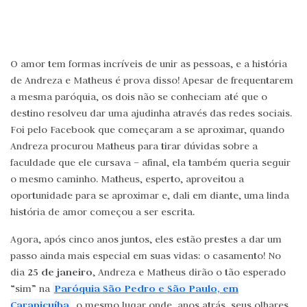
O amor tem formas incríveis de unir as pessoas, e a história
de Andreza e Matheus é prova disso! Apesar de frequentarem
a mesma paróquia, os dois não se conheciam até que o
destino resolveu dar uma ajudinha através das redes sociais.
Foi pelo Facebook que começaram a se aproximar, quando
Andreza procurou Matheus para tirar dúvidas sobre a
faculdade que ele cursava – afinal, ela também queria seguir
o mesmo caminho. Matheus, esperto, aproveitou a
oportunidade para se aproximar e, dali em diante, uma linda
história de amor começou a ser escrita.
Agora, após cinco anos juntos, eles estão prestes a dar um
passo ainda mais especial em suas vidas: o casamento! No
25 de janeiro
dia
, Andreza e Matheus dirão o tão esperado
Paróquia São Pedro e São Paulo, em
“sim” na
Carapicuíba
, o mesmo lugar onde, anos atrás, seus olhares