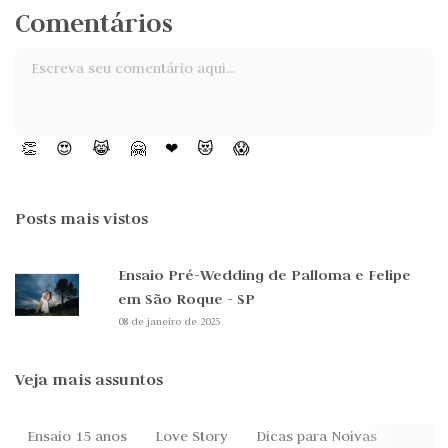
Comentários
👏
😍
😹
🤗
❤
😻
😱
Posts mais vistos
Ensaio Pré-Wedding de Palloma e Felipe
em São Roque - SP
08 de janeiro de 2025
Veja mais assuntos
Ensaio 15 anos
Love Story
Dicas para Noivas
Festa 