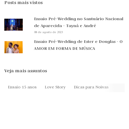
Posts mais vistos
Ensaio Pré-Wedding no Santuário Nacional
de Aparecida - Tayná e André
08 de agosto de 2023
Ensaio Pré-Wedding de Ester e Douglas - O
AMOR EM FORMA DE MÚSICA
Veja mais assuntos
Ensaio 15 anos
Love Story
Dicas para Noivas
Festa 
Anúncios