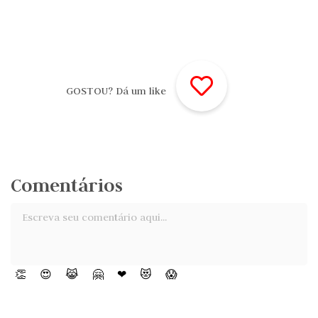
GOSTOU? Dá um like
Comentários
👏
😍
😹
🤗
❤
😻
😱