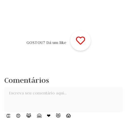
GOSTOU? Dá um like
Comentários
👏
😍
😹
🤗
❤
😻
😱