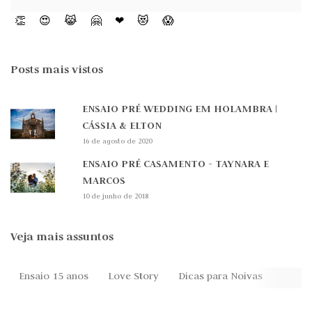
👏
😍
😹
🤗
❤
😻
😱
Posts mais vistos
ENSAIO PRÉ WEDDING EM HOLAMBRA |
CÁSSIA & ELTON
16 de agosto de 2020
ENSAIO PRÉ CASAMENTO - TAYNARA E
MARCOS
10 de junho de 2018
Veja mais assuntos
Ensaio 15 anos
Love Story
Dicas para Noivas
Festa 