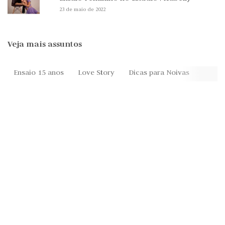
23 de maio de 2022
Veja mais assuntos
Ensaio 15 anos
Love Story
Dicas para Noivas
Festa 
Anúncios
Recomendados