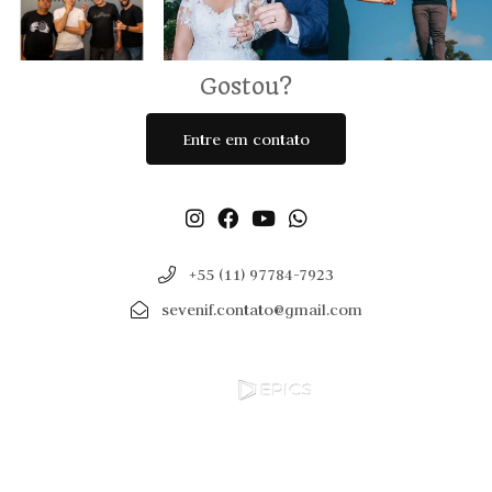
Gostou?
Entre em contato
+55 (11) 97784-7923
sevenif.contato@gmail.com
Site by