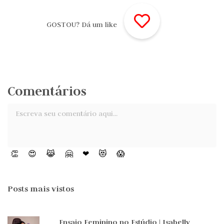
GOSTOU? Dá um like
Comentários
👏
😍
😹
🤗
❤
😻
😱
Posts mais vistos
Ensaio Feminino no Estúdio | Isabelly