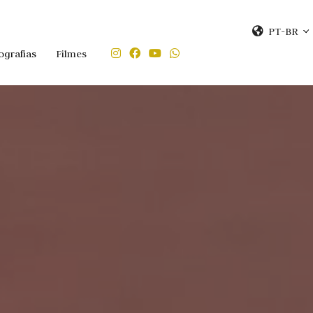
PT-BR
ografias
Filmes