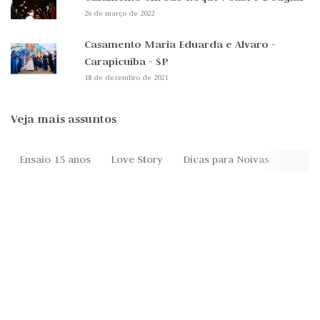
26 de março de 2022
Casamento Maria Eduarda e Alvaro -
Carapicuiba - SP
18 de dezembro de 2021
Veja mais assuntos
Ensaio 15 anos
Love Story
Dicas para Noivas
Festa 
Anúncios
Recomendados