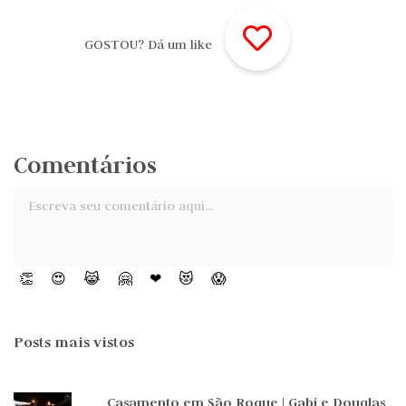
GOSTOU? Dá um like
Comentários
👏
😍
😹
🤗
❤
😻
😱
Posts mais vistos
Casamento em São Roque | Gabi e Douglas